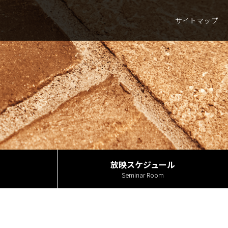
セス
館内案内
所蔵資料
放映スケジュール
サイトマップ
サイトマップ
放映スケジュール
Seminar Room