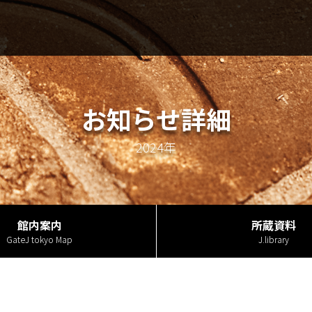
利用案内・アク
お知らせ詳細
2024年
館内案内
所蔵資料
GateJ tokyo Map
J.library