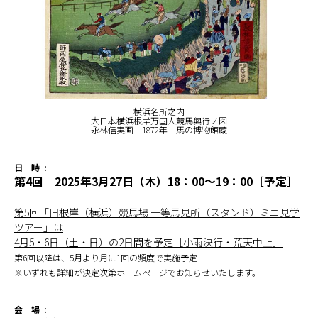
横浜名所之内
大日本横浜根岸万国人競馬興行ノ図
永林信実画 1872年 馬の博物館蔵
日 時 :
第4回 2025年3月27日（木）18：00～19：00［予定］
第5回「旧根岸（横浜）競馬場 一等馬見所（スタンド）ミニ見学
ツアー」は
4月5・6日（土・日）の2日間を予定［小雨決行・荒天中止］
第6回以降は、5月より月に1回の頻度で実施予定
※いずれも詳細が決定次第ホームページでお知らせいたします。
会 場 :