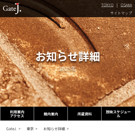
TOKYO
OSAKA
TOKYO
サイトマップ
お知らせ詳細
2025年
利用案内
放映スケジュー
館内案内
所蔵資料
アクセス
ル
GateJ.
東京
お知らせ詳細