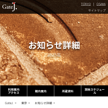
TOKYO
OSAKA
TOKYO
サイトマップ
お知らせ詳細
2025年
利用案内
放映スケジュー
館内案内
所蔵資料
アクセス
ル
GateJ.
東京
お知らせ詳細