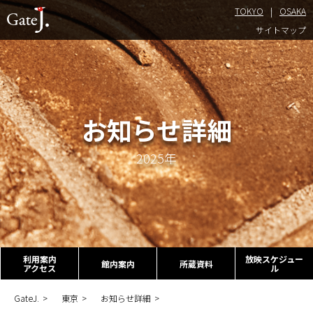
TOKYO
OSAKA
TOKYO
サイトマップ
お知らせ詳細
2025年
利用案内
放映スケジュー
館内案内
所蔵資料
アクセス
ル
GateJ.
東京
お知らせ詳細