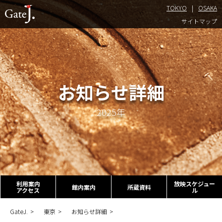
TOKYO
OSAKA
TOKYO
サイトマップ
お知らせ詳細
2025年
利用案内
放映スケジュー
館内案内
所蔵資料
アクセス
ル
GateJ.
東京
お知らせ詳細