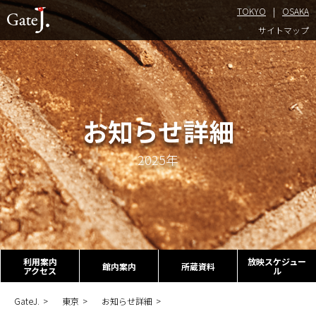
TOKYO
OSAKA
TOKYO
サイトマップ
お知らせ詳細
2025年
利用案内
放映スケジュー
館内案内
所蔵資料
アクセス
ル
GateJ.
東京
お知らせ詳細