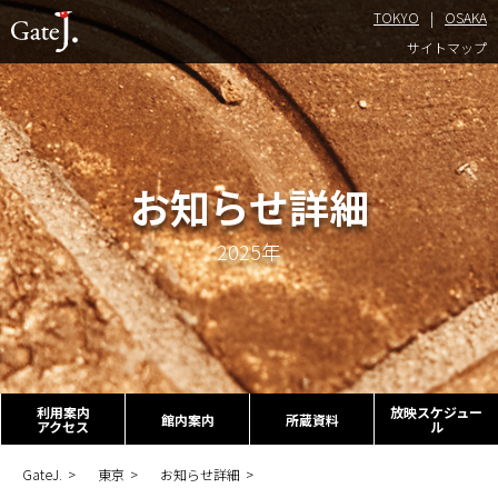
TOKYO
OSAKA
TOKYO
サイトマップ
お知らせ詳細
2025年
利用案内
放映スケジュー
館内案内
所蔵資料
アクセス
ル
GateJ.
東京
お知らせ詳細