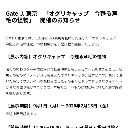
Gate J. 東京 「オグリキャップ 今甦る芦
毛の怪物」 開催のお知らせ
Gate J. 東京では、2022年にJRA競馬博物館で開催した「オグリキャップ
今甦る芦毛の怪物」の移動展示を下記日程で開催いたします。
【展示内容】オグリキャップ 今甦る芦毛の怪物
昭和の終わりから平成にかけて社会現象ともいえるブームを巻き起こし、競
馬そのもののイメージさえも変えたオグリキャップ。日本がバブル景気に沸
いた時代にファンの心を鷲掴みにしたその走りとドラマチックなフィナーレ
は今なお語り継がれています。本展では、芦毛の怪物と呼ばれた同馬の蹄跡
を振り返ります。
【展示期間】9月1日（月）～2026年2月13日（金）
※途中展示替えあり
【開館時間】11:00～19:00 ※土・日曜日・祝日は除く